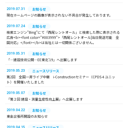
2019.07.31
お知らせ
現在ホームページの画像が表示されない不具合が発生しております。
2019.07.24
お知らせ
検索エンジン"Bing"にて「西尾レントオール」と検索した際に表示される
広告<b><font color="#003999">「西尾レントオール|当日発送可能 全
国対応」</font></b>は当社とは一切関係ございません。
2019.05.31
お知らせ
「―建設技術公開―EE東北’19」へ出展します
2019.05.23
ニュースリリース
第2回 全国一斉ライブ中継 i-Constructionセミナー（CPDS４ユニッ
ト）を開催いたしました
2019.05.07
お知らせ
「第２回 建設・測量生産性向上展」へ出展します
2019.04.22
お知らせ
東金出張所開設のお知らせ
2019.04.15
ニュースリリース