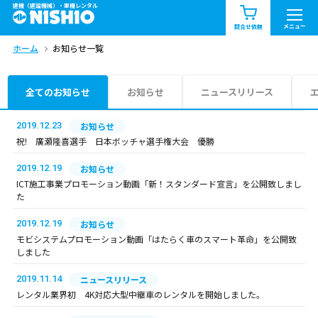
建機（建設機械）・重機レンタル
商品一覧
お知らせ一覧
メニュー
問合せ依頼
ホーム
お知らせ一覧
問合せ依頼リスト
お問合せ
エリア情報を見る
全てのお知らせ
お知らせ
ニュースリリース
北海道
東北
関東
2019.12.23
お知らせ
祝! 廣瀬隆喜選手 日本ボッチャ選手権大会 優勝
中部
関西
中国・四国
2019.12.19
お知らせ
ICT施工事業プロモーション動画「新！スタンダード宣言」を公開致しまし
九州・沖縄（外部）
た
2019.12.19
お知らせ
モビシステムプロモーション動画「はたらく車のスマート革命」を公開致
しました
2019.11.14
ニュースリリース
レンタル業界初 4K対応大型中継車のレンタルを開始しました。