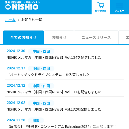
建機（建設機械）・重機レンタル
商品一覧
お知らせ一覧
メニュー
問合せ依頼
ホーム
お知らせ一覧
問合せ依頼リスト
お問合せ
エリア情報を見る
全てのお知らせ
お知らせ
ニュースリリース
北海道
東北
関東
2024.12.30
中国・四国
NISHIOメルマガ【中国・四国NEWS】Vol.134を配信しました
中部
関西
中国・四国
2024.12.17
中国・四国
「オートマチックドライブシステム」を入荷しました
九州・沖縄（外部）
2024.12.12
中国・四国
NISHIOメルマガ【中国・四国NEWS】Vol.133を配信しました
2024.12.02
中国・四国
NISHIOメルマガ【中国・四国NEWS】vol.132を配信しました
2024.11.26
関東
【展示会】「建設 RX コンソーシアム Exhibition2024」に出展します！