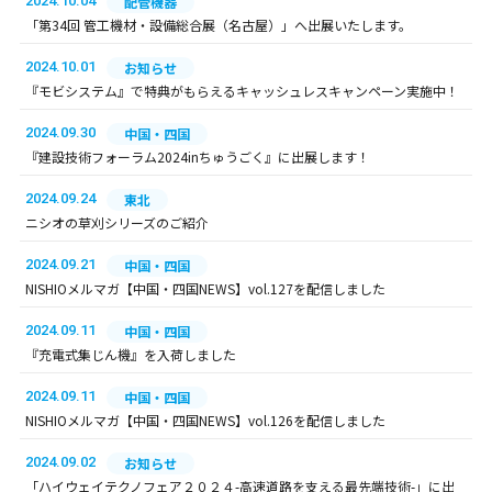
2024.10.04
配管機器
「第34回 管工機材・設備総合展（名古屋）」へ出展いたします。
2024.10.01
お知らせ
『モビシステム』で特典がもらえるキャッシュレスキャンペーン実施中！
2024.09.30
中国・四国
『建設技術フォーラム2024inちゅうごく』に出展します！
2024.09.24
東北
ニシオの草刈シリーズのご紹介
2024.09.21
中国・四国
NISHIOメルマガ【中国・四国NEWS】vol.127を配信しました
2024.09.11
中国・四国
『充電式集じん機』を入荷しました
2024.09.11
中国・四国
NISHIOメルマガ【中国・四国NEWS】vol.126を配信しました
2024.09.02
お知らせ
「ハイウェイテクノフェア２０２４-高速道路を支える最先端技術-」に出