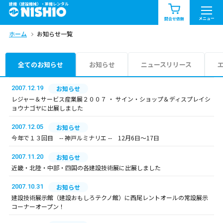
建機（建設機械）・重機レンタル
商品一覧
お知らせ一覧
メニュー
問合せ依頼
ホーム
お知らせ一覧
問合せ依頼リスト
お問合せ
エリア情報を見る
全てのお知らせ
お知らせ
ニュースリリース
北海道
東北
関東
2007.12.19
お知らせ
レジャー＆サービス産業展２００７ ・ サイン・ショップ＆ディスプレイシ
ョウナゴヤに出展しました
中部
関西
中国・四国
2007.12.05
お知らせ
九州・沖縄（外部）
今年で１３回目 -- 神戸ルミナリエ -- 12月6日～17日
2007.11.20
お知らせ
近畿・北陸・中部・四国の各建設技術展に出展しました
2007.10.31
お知らせ
建設技術展示館（建設おもしろテクノ館）に西尾レントオールの常設展示
コーナーオープン！