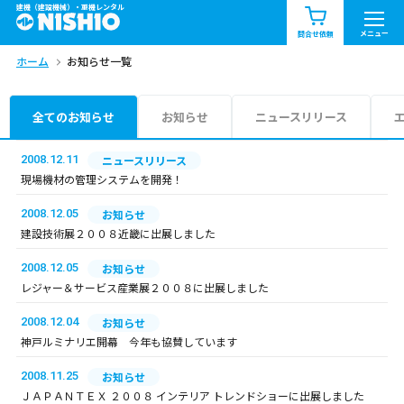
建機（建設機械）・重機レンタル
商品一覧
お知らせ一覧
メニュー
問合せ依頼
ホーム
お知らせ一覧
問合せ依頼リスト
お問合せ
エリア情報を見る
全てのお知らせ
お知らせ
ニュースリリース
北海道
東北
関東
2008.12.11
ニュースリリース
現場機材の管理システムを開発！
中部
関西
中国・四国
2008.12.05
お知らせ
建設技術展２００８近畿に出展しました
九州・沖縄（外部）
2008.12.05
お知らせ
レジャー＆サービス産業展２００８に出展しました
2008.12.04
お知らせ
神戸ルミナリエ開幕 今年も協賛しています
2008.11.25
お知らせ
ＪＡＰＡＮＴＥＸ ２００８ インテリア トレンドショーに出展しました