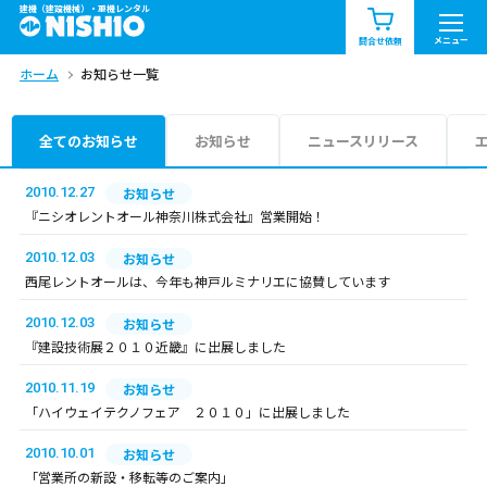
建機（建設機械）・重機レンタル
商品一覧
お知らせ一覧
メニュー
問合せ依頼
ホーム
お知らせ一覧
問合せ依頼リスト
お問合せ
エリア情報を見る
全てのお知らせ
お知らせ
ニュースリリース
北海道
東北
関東
2010.12.27
お知らせ
『ニシオレントオール神奈川株式会社』営業開始！
中部
関西
中国・四国
2010.12.03
お知らせ
西尾レントオールは、今年も神戸ルミナリエに協賛しています
九州・沖縄（外部）
2010.12.03
お知らせ
『建設技術展２０１０近畿』に出展しました
2010.11.19
お知らせ
「ハイウェイテクノフェア ２０１０」に出展しました
2010.10.01
お知らせ
「営業所の新設・移転等のご案内」