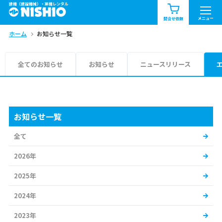
建機（建設機械）・重機レンタル
商品一覧
お知らせ一覧
メニュー
問合せ依頼
ホーム
お知らせ一覧
問合せ依頼リスト
お問合せ
エリア情報を見る
全てのお知らせ
お知らせ
ニュースリリース
北海道
東北
関東
中部
関西
中国・四国
お知らせ一覧
全て
九州・沖縄（外部）
2026年
2025年
2024年
2023年