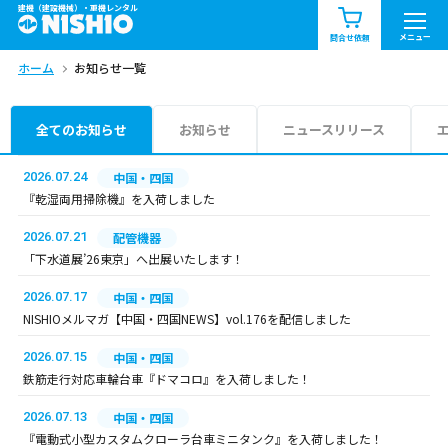
建機（建設機械）・重機レンタル
商品一覧
お知らせ一覧
メニュー
問合せ依頼
ホーム
お知らせ一覧
問合せ依頼リスト
お問合せ
エリア情報を見る
全てのお知らせ
お知らせ
ニュースリリース
北海道
東北
関東
2026.07.24
中国・四国
『乾湿両用掃除機』を入荷しました
中部
関西
中国・四国
2026.07.21
配管機器
「下水道展’26東京」へ出展いたします！
九州・沖縄（外部）
2026.07.17
中国・四国
NISHIOメルマガ【中国・四国NEWS】vol.176を配信しました
2026.07.15
中国・四国
鉄筋走行対応車輪台車『ドマコロ』を入荷しました！
2026.07.13
中国・四国
『電動式小型カスタムクローラ台車ミニタンク』を入荷しました！