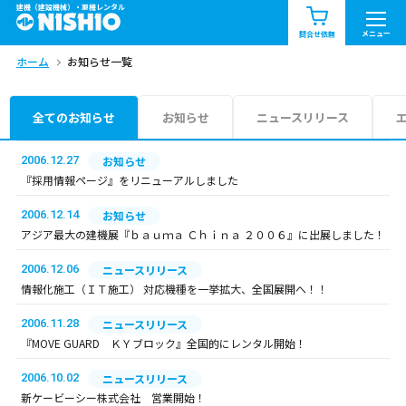
建機（建設機械）・重機レンタル
商品一覧
お知らせ一覧
メニュー
問合せ依頼
ホーム
お知らせ一覧
問合せ依頼リスト
お問合せ
エリア情報を見る
全てのお知らせ
お知らせ
ニュースリリース
北海道
東北
関東
2006.12.27
お知らせ
『採用情報ページ』をリニューアルしました
中部
関西
中国・四国
2006.12.14
お知らせ
アジア最大の建機展『ｂａｕｍａ Ｃｈｉｎａ ２００６』に出展しました！
九州・沖縄（外部）
2006.12.06
ニュースリリース
情報化施工（ＩＴ施工） 対応機種を一挙拡大、全国展開へ！！
2006.11.28
ニュースリリース
『MOVE GUARD ＫＹブロック』全国的にレンタル開始！
2006.10.02
ニュースリリース
新ケービーシー株式会社 営業開始！