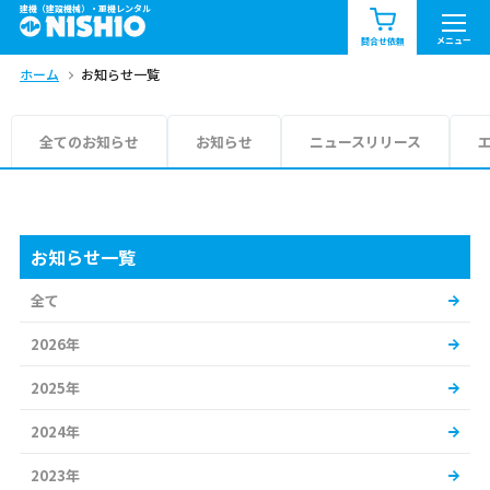
建機（建設機械）・重機レンタル
商品一覧
お知らせ一覧
メニュー
問合せ依頼
ホーム
お知らせ一覧
問合せ依頼リスト
お問合せ
エリア情報を見る
全てのお知らせ
お知らせ
ニュースリリース
北海道
東北
関東
中部
関西
中国・四国
お知らせ一覧
全て
九州・沖縄（外部）
2026年
2025年
2024年
2023年