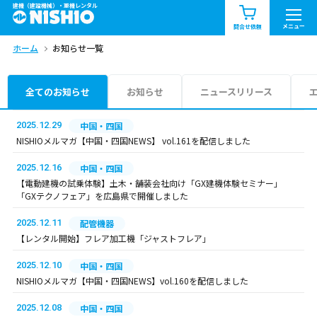
建機（建設機械）・重機レンタル
商品一覧
お知らせ一覧
メニュー
問合せ依頼
ホーム
お知らせ一覧
問合せ依頼リスト
お問合せ
エリア情報を見る
全てのお知らせ
お知らせ
ニュースリリース
北海道
東北
関東
2025.12.29
中国・四国
NISHIOメルマガ【中国・四国NEWS】 vol.161を配信しました
中部
関西
中国・四国
2025.12.16
中国・四国
【電動建機の試乗体験】土木・舗装会社向け「GX建機体験セミナー」
九州・沖縄（外部）
「GXテクノフェア」を広島県で開催しました
2025.12.11
配管機器
【レンタル開始】フレア加工機「ジャストフレア」
2025.12.10
中国・四国
NISHIOメルマガ【中国・四国NEWS】vol.160を配信しました
2025.12.08
中国・四国