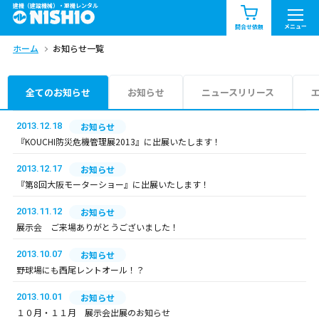
建機（建設機械）・重機レンタル
商品一覧
お知らせ一覧
メニュー
問合せ依頼
ホーム
お知らせ一覧
問合せ依頼リスト
お問合せ
エリア情報を見る
全てのお知らせ
お知らせ
ニュースリリース
北海道
東北
関東
2013.12.18
お知らせ
『KOUCHI防災危機管理展2013』に出展いたします！
中部
関西
中国・四国
2013.12.17
お知らせ
『第8回大阪モーターショー』に出展いたします！
九州・沖縄（外部）
2013.11.12
お知らせ
展示会 ご来場ありがとうございました！
2013.10.07
お知らせ
野球場にも西尾レントオール！？
2013.10.01
お知らせ
１０月・１１月 展示会出展のお知らせ