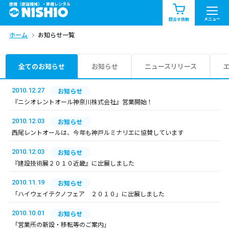
建機（建設機械）・重機レンタル
商品一覧
お知らせ一覧
メニュー
問合せ依頼
ホーム
お知らせ一覧
問合せ依頼リスト
お問合せ
エリア情報を見る
全てのお知らせ
お知らせ
ニュースリリース
北海道
東北
関東
2010.12.27
お知らせ
『ニシオレントオール神奈川株式会社』営業開始！
中部
関西
中国・四国
2010.12.03
お知らせ
西尾レントオールは、今年も神戸ルミナリエに協賛しています
九州・沖縄（外部）
2010.12.03
お知らせ
『建設技術展２０１０近畿』に出展しました
2010.11.19
お知らせ
「ハイウェイテクノフェア ２０１０」に出展しました
2010.10.01
お知らせ
「営業所の新設・移転等のご案内」