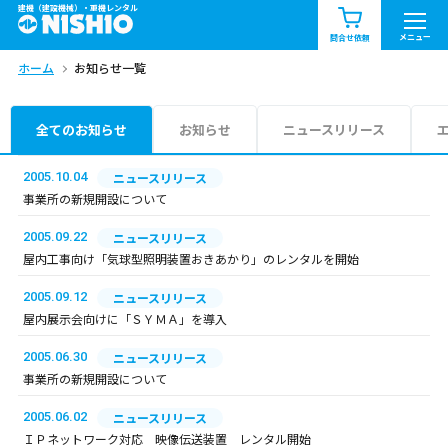
建機（建設機械）・重機レンタル
商品一覧
お知らせ一覧
メニュー
問合せ依頼
ホーム
お知らせ一覧
問合せ依頼リスト
お問合せ
エリア情報を見る
全てのお知らせ
お知らせ
ニュースリリース
北海道
東北
関東
2005.10.04
ニュースリリース
事業所の新規開設について
中部
関西
中国・四国
2005.09.22
ニュースリリース
屋内工事向け「気球型照明装置おきあかり」のレンタルを開始
九州・沖縄（外部）
2005.09.12
ニュースリリース
屋内展示会向けに「ＳＹＭＡ」を導入
2005.06.30
ニュースリリース
事業所の新規開設について
2005.06.02
ニュースリリース
ＩＰネットワーク対応 映像伝送装置 レンタル開始