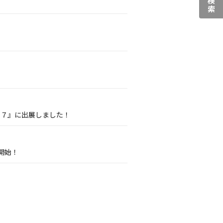
０７』に出展しました！
開始！