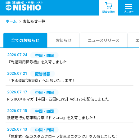
建機（建設機械）・重機レンタル
商品一覧
お知らせ一覧
メニュー
問合せ依頼
ホーム
お知らせ一覧
問合せ依頼リスト
お問合せ
エリア情報を見る
全てのお知らせ
お知らせ
ニュースリリース
北海道
東北
関東
2026.07.24
中国・四国
『乾湿両用掃除機』を入荷しました
中部
関西
中国・四国
2026.07.21
配管機器
「下水道展’26東京」へ出展いたします！
九州・沖縄（外部）
2026.07.17
中国・四国
NISHIOメルマガ【中国・四国NEWS】vol.176を配信しました
2026.07.15
中国・四国
鉄筋走行対応車輪台車『ドマコロ』を入荷しました！
2026.07.13
中国・四国
『電動式小型カスタムクローラ台車ミニタンク』を入荷しました！