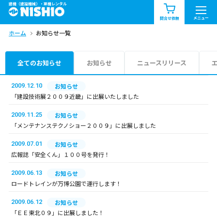
建機（建設機械）・重機レンタル
商品一覧
お知らせ一覧
メニュー
問合せ依頼
ホーム
お知らせ一覧
問合せ依頼リスト
お問合せ
エリア情報を見る
全てのお知らせ
お知らせ
ニュースリリース
北海道
東北
関東
2009.12.10
お知らせ
「建設技術展２００９近畿」に出展いたしました
中部
関西
中国・四国
2009.11.25
お知らせ
「メンテナンステクノショー２００９」に出展しました
九州・沖縄（外部）
2009.07.01
お知らせ
広報誌「安全くん」１００号を発行！
2009.06.13
お知らせ
ロードトレインが万博公園で運行します！
2009.06.12
お知らせ
「ＥＥ東北０９」に出展しました！