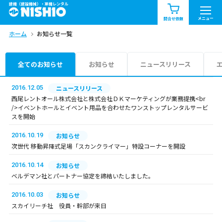
建機（建設機械）・重機レンタル
商品一覧
お知らせ一覧
メニュー
問合せ依頼
ホーム
お知らせ一覧
問合せ依頼リスト
お問合せ
エリア情報を見る
全てのお知らせ
お知らせ
ニュースリリース
北海道
東北
関東
2016.12.05
ニュースリリース
西尾レントオール株式会社と株式会社ＤＫマーケティングが業務提携<br
/>イベントホールとイベント用品を合わせたワンストップレンタルサービ
中部
関西
中国・四国
スを開始
2016.10.19
お知らせ
九州・沖縄（外部）
次世代 移動昇降式足場「スカンクライマー」特設コーナーを開設
2016.10.14
お知らせ
ベルデマン社とパートナー協定を締結いたしました。
2016.10.03
お知らせ
スカイリーチ社 役員・幹部が来日