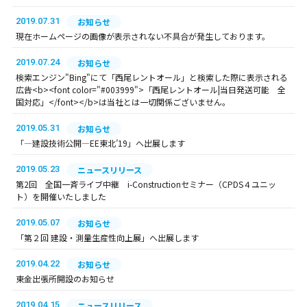
2019.07.31
お知らせ
現在ホームページの画像が表示されない不具合が発生しております。
2019.07.24
お知らせ
検索エンジン"Bing"にて「西尾レントオール」と検索した際に表示される
広告<b><font color="#003999">「西尾レントオール|当日発送可能 全
国対応」</font></b>は当社とは一切関係ございません。
2019.05.31
お知らせ
「―建設技術公開―EE東北’19」へ出展します
2019.05.23
ニュースリリース
第2回 全国一斉ライブ中継 i-Constructionセミナー（CPDS４ユニッ
ト）を開催いたしました
2019.05.07
お知らせ
「第２回 建設・測量生産性向上展」へ出展します
2019.04.22
お知らせ
東金出張所開設のお知らせ
2019.04.15
ニュースリリース