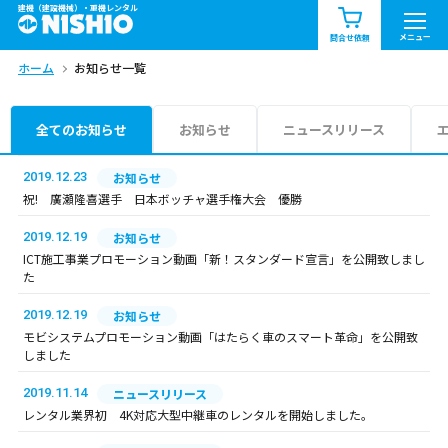
建機（建設機械）・重機レンタル
商品一覧
お知らせ一覧
メニュー
問合せ依頼
ホーム
お知らせ一覧
問合せ依頼リスト
お問合せ
エリア情報を見る
全てのお知らせ
お知らせ
ニュースリリース
北海道
東北
関東
2019.12.23
お知らせ
祝! 廣瀬隆喜選手 日本ボッチャ選手権大会 優勝
中部
関西
中国・四国
2019.12.19
お知らせ
ICT施工事業プロモーション動画「新！スタンダード宣言」を公開致しまし
九州・沖縄（外部）
た
2019.12.19
お知らせ
モビシステムプロモーション動画「はたらく車のスマート革命」を公開致
しました
2019.11.14
ニュースリリース
レンタル業界初 4K対応大型中継車のレンタルを開始しました。