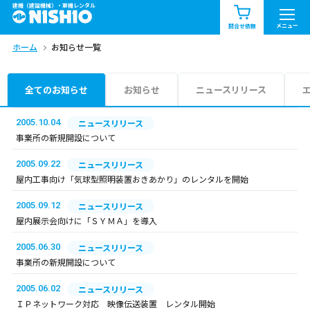
建機（建設機械）・重機レンタル
商品一覧
お知らせ一覧
メニュー
問合せ依頼
ホーム
お知らせ一覧
問合せ依頼リスト
お問合せ
エリア情報を見る
全てのお知らせ
お知らせ
ニュースリリース
北海道
東北
関東
2005.10.04
ニュースリリース
事業所の新規開設について
中部
関西
中国・四国
2005.09.22
ニュースリリース
屋内工事向け「気球型照明装置おきあかり」のレンタルを開始
九州・沖縄（外部）
2005.09.12
ニュースリリース
屋内展示会向けに「ＳＹＭＡ」を導入
2005.06.30
ニュースリリース
事業所の新規開設について
2005.06.02
ニュースリリース
ＩＰネットワーク対応 映像伝送装置 レンタル開始