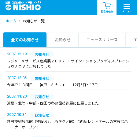
建機（建設機械）・重機レンタル
商品一覧
お知らせ一覧
メニュー
問合せ依頼
ホーム
お知らせ一覧
問合せ依頼リスト
お問合せ
エリア情報を見る
全てのお知らせ
お知らせ
ニュースリリース
北海道
東北
関東
2007.12.19
お知らせ
レジャー＆サービス産業展２００７ ・ サイン・ショップ＆ディスプレイシ
ョウナゴヤに出展しました
中部
関西
中国・四国
2007.12.05
お知らせ
九州・沖縄（外部）
今年で１３回目 -- 神戸ルミナリエ -- 12月6日～17日
2007.11.20
お知らせ
近畿・北陸・中部・四国の各建設技術展に出展しました
2007.10.31
お知らせ
建設技術展示館（建設おもしろテクノ館）に西尾レントオールの常設展示
コーナーオープン！