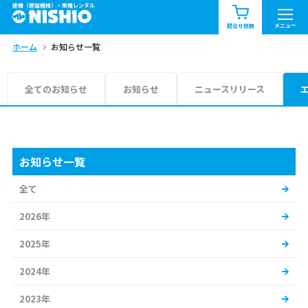
建機（建設機械）・重機レンタル
商品一覧
お知らせ一覧
メニュー
問合せ依頼
ホーム
お知らせ一覧
問合せ依頼リスト
お問合せ
エリア情報を見る
全てのお知らせ
お知らせ
ニュースリリース
北海道
東北
関東
中部
関西
中国・四国
お知らせ一覧
全て
九州・沖縄（外部）
2026年
2025年
2024年
2023年