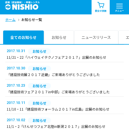
建機（建設機械）・重機レンタル
商品一覧
お知らせ一覧
メニュー
問合せ依頼
ホーム
お知らせ一覧
問合せ依頼リスト
お問合せ
エリア情報を見る
全てのお知らせ
お知らせ
ニュースリリース
北海道
東北
関東
2017.10.31
お知らせ
11/21・22「ハイウェイテクノフェア２０１７」出展のお知らせ
中部
関西
中国・四国
2017.10.30
お知らせ
「建設技術展２０１７近畿」ご来場ありがとうございました
九州・沖縄（外部）
2017.10.23
お知らせ
「建設技術フェア２０１７in中部」ご来場ありがとうございました
2017.10.11
お知らせ
11/10・11「建設技術フォーラム２０１７in広島」出展のお知らせ
2017.10.02
お知らせ
11/1・2「けんせつフェア北陸in新潟２０１７」出展のお知らせ