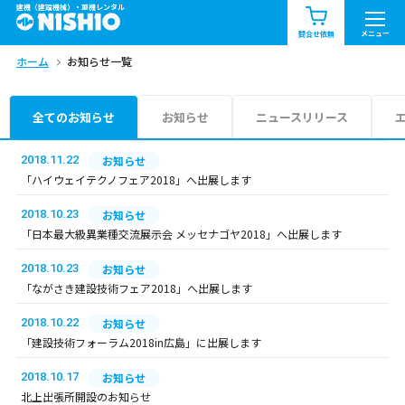
建機（建設機械）・重機レンタル
商品一覧
お知らせ一覧
メニュー
問合せ依頼
ホーム
お知らせ一覧
問合せ依頼リスト
お問合せ
エリア情報を見る
全てのお知らせ
お知らせ
ニュースリリース
北海道
東北
関東
2018.11.22
お知らせ
「ハイウェイテクノフェア2018」へ出展します
中部
関西
中国・四国
2018.10.23
お知らせ
「日本最大級異業種交流展示会 メッセナゴヤ2018」へ出展します
九州・沖縄（外部）
2018.10.23
お知らせ
「ながさき建設技術フェア2018」へ出展します
2018.10.22
お知らせ
「建設技術フォーラム2018in広島」に出展します
2018.10.17
お知らせ
北上出張所開設のお知らせ