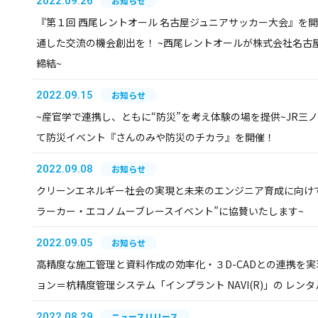
2022.09.26
お知らせ
『第１回 西尾レントオール 名古屋ジュニアサッカー大会』を
通した交流の機会創出を！ ~西尾レントオールが株式会社名古
締結~
2022.09.15
お知らせ
~産官学で連携し、ともに“防災”を考え体験の場を提供~JR三
て防災イベント『さんのみや防災のチカラ』を開催！
2022.09.08
お知らせ
クリーンエネルギー社会の実現と未来のエンジニア育成に向け
ラーカー・エコノムーブレースイベント”に協賛いたします~
2022.09.05
お知らせ
高精度な施工管理と資料作成の効率化・３D-CADとの連携を
ョン＝杭精度管理システム「インプラント NAVI(R)」の レン
2022.08.29
ニュースリリース