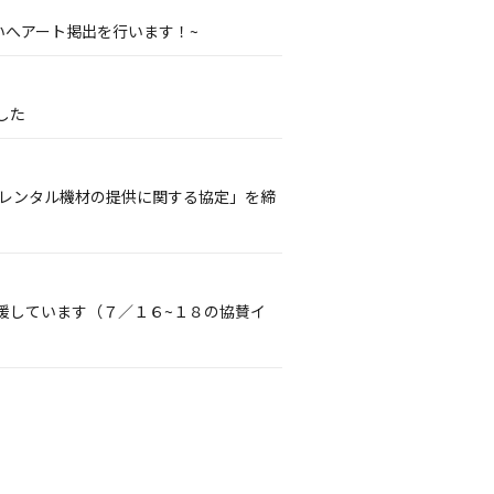
いへアート掲出を行います！~
した
るレンタル機材の提供に関する協定」を締
援しています（７／１６~１８の協賛イ