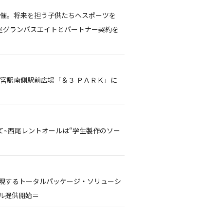
開催。将来を担う子供たちへスポーツを
屋グランパスエイトとパートナー契約を
ノ宮駅南側駅前広場「＆３ ＰＡＲＫ」に
て~西尾レントオールは“学生製作のソー
実現するトータルパッケージ・ソリューシ
タル提供開始＝