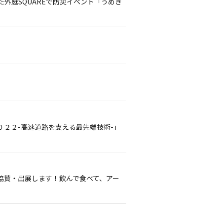
外庭SQUAREで防災イベント「うめき
２２-高速道路を支える最先端技術-」
協賛・出展します！飲んで食べて、アー