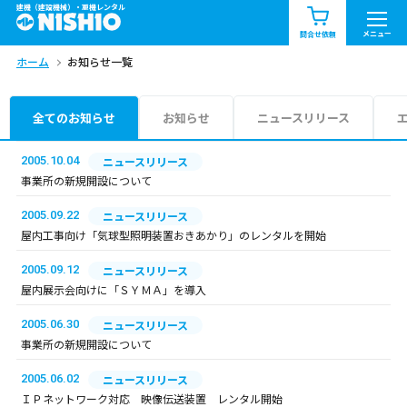
建機（建設機械）・重機レンタル
商品一覧
お知らせ一覧
メニュー
問合せ依頼
ホーム
お知らせ一覧
問合せ依頼リスト
お問合せ
エリア情報を見る
全てのお知らせ
お知らせ
ニュースリリース
北海道
東北
関東
2005.10.04
ニュースリリース
事業所の新規開設について
中部
関西
中国・四国
2005.09.22
ニュースリリース
屋内工事向け「気球型照明装置おきあかり」のレンタルを開始
九州・沖縄（外部）
2005.09.12
ニュースリリース
屋内展示会向けに「ＳＹＭＡ」を導入
2005.06.30
ニュースリリース
事業所の新規開設について
2005.06.02
ニュースリリース
ＩＰネットワーク対応 映像伝送装置 レンタル開始