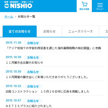
建機（建設機械）・重機レンタル
商品一覧
お知らせ一覧
メニュー
問合せ依頼
ホーム
お知らせ一覧
問合せ依頼リスト
お問合せ
エリア情報を見る
全てのお知らせ
お知らせ
ニュースリリース
北海道
東北
関東
2015.11.20
お知らせ
「アジア地域での宇宙利用促進を通じた海外展開戦略の検討調査」に参画
中部
関西
中国・四国
2015.10.30
お知らせ
１１月展示会出展のお知らせ
九州・沖縄（外部）
2015.10.30
お知らせ
１０月開催の展示会にご来場いただきありがとうございました。
2015.10.22
お知らせ
日経コンストラクション １０月２６日号に広告を掲載しました
2015.10.07
お知らせ
ＮＥＴＩＳプラスに紹介されました