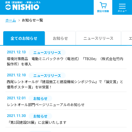
建機（建設機械）・重機レンタル
商品一覧
お知らせ一覧
メニュー
問合せ依頼
ホーム
お知らせ一覧
問合せ依頼リスト
お問合せ
エリア情報を見る
全てのお知らせ
お知らせ
ニュースリリース
北海道
東北
関東
2021.12.13
ニュースリリース
環境対策商品 電動ミニバックホウ（電池式）「TB20e」（株式会社竹内
製作所）を導入
中部
関西
中国・四国
2021.12.10
ニュースリリース
九州・沖縄（外部）
西尾レントオールが『建設施工と建設機械シンポジウム』で「論文賞」と
優秀ポスター賞」をW受賞！
2021.12.01
お知らせ
レントオール部門ページリニューアルのお知らせ
2021.11.30
お知らせ
「第1回建設DX展」に出展いたします