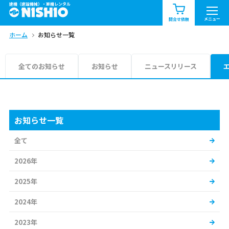
建機（建設機械）・重機レンタル
商品一覧
お知らせ一覧
メニュー
問合せ依頼
ホーム
お知らせ一覧
問合せ依頼リスト
お問合せ
エリア情報を見る
全てのお知らせ
お知らせ
ニュースリリース
北海道
東北
関東
中部
関西
中国・四国
お知らせ一覧
全て
九州・沖縄（外部）
2026年
2025年
2024年
2023年