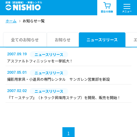
建機（建設機械）・重機レンタル
商品一覧
お知らせ一覧
メニュー
問合せ依頼
ホーム
お知らせ一覧
問合せ依頼リスト
お問合せ
エリア情報を見る
全てのお知らせ
お知らせ
ニュースリリース
北海道
東北
関東
2007.09.19
ニュースリリース
アスファルトフィニッシャを一挙拡大！
中部
関西
中国・四国
2007.05.01
ニュースリリース
撮影用家具・小道具の専門レンタル サンガレン営業部を新設
九州・沖縄（外部）
2007.02.02
ニュースリリース
『Ｔ－ステップ』（トラック昇降用ステップ）を開発、販売を開始！
1