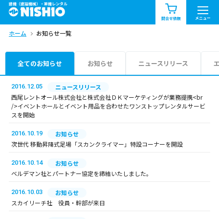
建機（建設機械）・重機レンタル
商品一覧
お知らせ一覧
メニュー
問合せ依頼
ホーム
お知らせ一覧
問合せ依頼リスト
お問合せ
エリア情報を見る
全てのお知らせ
お知らせ
ニュースリリース
北海道
東北
関東
2016.12.05
ニュースリリース
西尾レントオール株式会社と株式会社ＤＫマーケティングが業務提携<br
/>イベントホールとイベント用品を合わせたワンストップレンタルサービ
中部
関西
中国・四国
スを開始
2016.10.19
お知らせ
九州・沖縄（外部）
次世代 移動昇降式足場「スカンクライマー」特設コーナーを開設
2016.10.14
お知らせ
ベルデマン社とパートナー協定を締結いたしました。
2016.10.03
お知らせ
スカイリーチ社 役員・幹部が来日