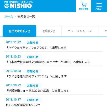
建機（建設機械）・重機レンタル
商品一覧
お知らせ一覧
メニュー
問合せ依頼
ホーム
お知らせ一覧
問合せ依頼リスト
お問合せ
エリア情報を見る
全てのお知らせ
お知らせ
ニュースリリース
北海道
東北
関東
2018.11.22
お知らせ
「ハイウェイテクノフェア2018」へ出展します
中部
関西
中国・四国
2018.10.23
お知らせ
「日本最大級異業種交流展示会 メッセナゴヤ2018」へ出展します
九州・沖縄（外部）
2018.10.23
お知らせ
「ながさき建設技術フェア2018」へ出展します
2018.10.22
お知らせ
「建設技術フォーラム2018in広島」に出展します
2018.10.17
お知らせ
北上出張所開設のお知らせ