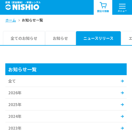
建機（建設機械）・重機レンタル
商品一覧
お知らせ一覧
メニュー
問合せ依頼
ホーム
お知らせ一覧
問合せ依頼リスト
お問合せ
エリア情報を見る
全てのお知らせ
お知らせ
ニュースリリース
北海道
東北
関東
中部
関西
中国・四国
お知らせ一覧
全て
九州・沖縄（外部）
2026年
2025年
2024年
2023年