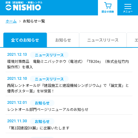
建機（建設機械）・重機レンタル
商品一覧
お知らせ一覧
メニュー
問合せ依頼
ホーム
お知らせ一覧
問合せ依頼リスト
お問合せ
エリア情報を見る
全てのお知らせ
お知らせ
ニュースリリース
北海道
東北
関東
2021.12.13
ニュースリリース
環境対策商品 電動ミニバックホウ（電池式）「TB20e」（株式会社竹内
製作所）を導入
中部
関西
中国・四国
2021.12.10
ニュースリリース
九州・沖縄（外部）
西尾レントオールが『建設施工と建設機械シンポジウム』で「論文賞」と
優秀ポスター賞」をW受賞！
2021.12.01
お知らせ
レントオール部門ページリニューアルのお知らせ
2021.11.30
お知らせ
「第1回建設DX展」に出展いたします