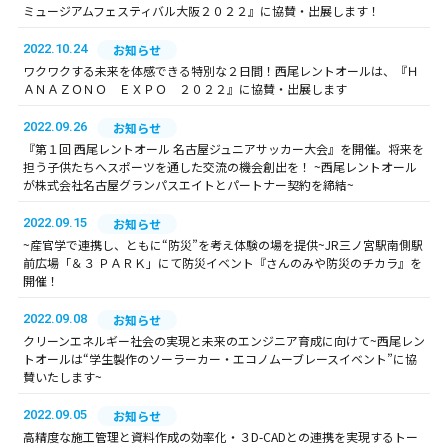
ミュージアムフェスティバル大阪２０２２』に協賛・出展します！
2022.10.24
お知らせ
ワクワクする未来を体感できる特別な２日間！西尾レントオールは、『Ｈ
ＡＮＡＺＯＮＯ ＥＸＰＯ ２０２２』に協賛・出展します
2022.09.26
お知らせ
『第１回 西尾レントオール 名古屋ジュニアサッカー大会』を開催。将来を
担う子供たちへスポーツを通した交流の機会創出を！ ~西尾レントオール
が株式会社名古屋グランパスエイトとパートナー契約を締結~
2022.09.15
お知らせ
~産官学で連携し、ともに“防災”を考え体験の場を提供~JR三ノ宮駅南側駅
前広場「＆３ ＰＡＲＫ」にて防災イベント『さんのみや防災のチカラ』を
開催！
2022.09.08
お知らせ
クリーンエネルギー社会の実現と未来のエンジニア育成に向けて~西尾レン
トオールは“学生製作のソーラーカー・エコノムーブレースイベント”に協
賛いたします~
2022.09.05
お知らせ
高精度な施工管理と資料作成の効率化・３D-CADとの連携を実現するトー