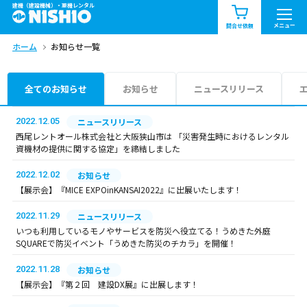
建機（建設機械）・重機レンタル
商品一覧
お知らせ一覧
メニュー
問合せ依頼
ホーム
お知らせ一覧
問合せ依頼リスト
お問合せ
エリア情報を見る
全てのお知らせ
お知らせ
ニュースリリース
北海道
東北
関東
2022.12.05
ニュースリリース
西尾レントオール株式会社と大阪狭山市は 「災害発生時におけるレンタル
資機材の提供に関する協定」を締結しました
中部
関西
中国・四国
2022.12.02
お知らせ
九州・沖縄（外部）
【展示会】『MICE EXPOinKANSAI2022』に出展いたします！
2022.11.29
ニュースリリース
いつも利用しているモノやサービスを防災へ役立てる！うめきた外庭
SQUAREで防災イベント「うめきた防災のチカラ」を開催！
2022.11.28
お知らせ
【展示会】『第２回 建設DX展』に出展します！