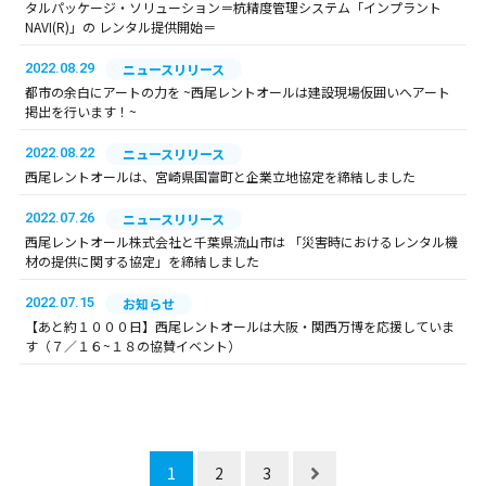
タルパッケージ・ソリューション＝杭精度管理システム「インプラント
NAVI(R)」の レンタル提供開始＝
2022.08.29
ニュースリリース
都市の余白にアートの力を ~西尾レントオールは建設現場仮囲いへアート
掲出を行います！~
2022.08.22
ニュースリリース
西尾レントオールは、宮崎県国富町と企業立地協定を締結しました
2022.07.26
ニュースリリース
西尾レントオール株式会社と千葉県流山市は 「災害時におけるレンタル機
材の提供に関する協定」を締結しました
2022.07.15
お知らせ
【あと約１０００日】西尾レントオールは大阪・関西万博を応援していま
す（７／１６~１８の協賛イベント）
1
2
3