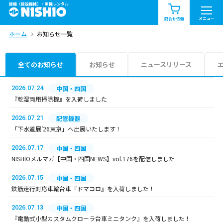
建機（建設機械）・重機レンタル
商品一覧
お知らせ一覧
メニュー
問合せ依頼
ホーム
お知らせ一覧
問合せ依頼リスト
お問合せ
エリア情報を見る
全てのお知らせ
お知らせ
ニュースリリース
北海道
東北
関東
2026.07.24
中国・四国
『乾湿両用掃除機』を入荷しました
中部
関西
中国・四国
2026.07.21
配管機器
「下水道展’26東京」へ出展いたします！
九州・沖縄（外部）
2026.07.17
中国・四国
NISHIOメルマガ【中国・四国NEWS】vol.176を配信しました
2026.07.15
中国・四国
鉄筋走行対応車輪台車『ドマコロ』を入荷しました！
2026.07.13
中国・四国
『電動式小型カスタムクローラ台車ミニタンク』を入荷しました！