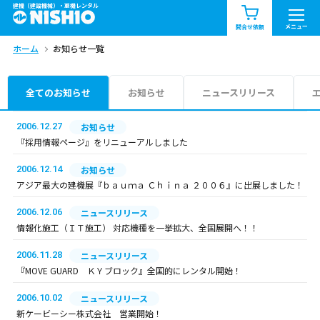
建機（建設機械）・重機レンタル
商品一覧
お知らせ一覧
メニュー
問合せ依頼
ホーム
お知らせ一覧
問合せ依頼リスト
お問合せ
エリア情報を見る
全てのお知らせ
お知らせ
ニュースリリース
北海道
東北
関東
2006.12.27
お知らせ
『採用情報ページ』をリニューアルしました
中部
関西
中国・四国
2006.12.14
お知らせ
アジア最大の建機展『ｂａｕｍａ Ｃｈｉｎａ ２００６』に出展しました！
九州・沖縄（外部）
2006.12.06
ニュースリリース
情報化施工（ＩＴ施工） 対応機種を一挙拡大、全国展開へ！！
2006.11.28
ニュースリリース
『MOVE GUARD ＫＹブロック』全国的にレンタル開始！
2006.10.02
ニュースリリース
新ケービーシー株式会社 営業開始！