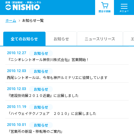
建機（建設機械）・重機レンタル
商品一覧
お知らせ一覧
メニュー
問合せ依頼
ホーム
お知らせ一覧
問合せ依頼リスト
お問合せ
エリア情報を見る
全てのお知らせ
お知らせ
ニュースリリース
北海道
東北
関東
2010.12.27
お知らせ
『ニシオレントオール神奈川株式会社』営業開始！
中部
関西
中国・四国
2010.12.03
お知らせ
西尾レントオールは、今年も神戸ルミナリエに協賛しています
九州・沖縄（外部）
2010.12.03
お知らせ
『建設技術展２０１０近畿』に出展しました
2010.11.19
お知らせ
「ハイウェイテクノフェア ２０１０」に出展しました
2010.10.01
お知らせ
「営業所の新設・移転等のご案内」