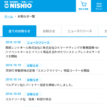
建機（建設機械）・重機レンタル
商品一覧
お知らせ一覧
メニュー
問合せ依頼
ホーム
お知らせ一覧
問合せ依頼リスト
お問合せ
エリア情報を見る
全てのお知らせ
お知らせ
ニュースリリース
北海道
東北
関東
2016.12.05
ニュースリリース
西尾レントオール株式会社と株式会社ＤＫマーケティングが業務提携<br
/>イベントホールとイベント用品を合わせたワンストップレンタルサービ
中部
関西
中国・四国
スを開始
2016.10.19
お知らせ
九州・沖縄（外部）
次世代 移動昇降式足場「スカンクライマー」特設コーナーを開設
2016.10.14
お知らせ
ベルデマン社とパートナー協定を締結いたしました。
2016.10.03
お知らせ
スカイリーチ社 役員・幹部が来日