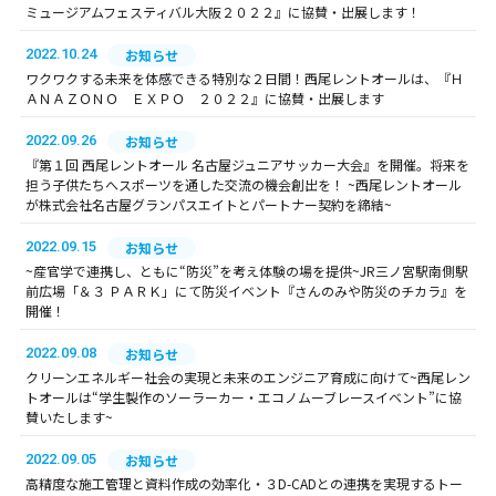
ミュージアムフェスティバル大阪２０２２』に協賛・出展します！
2022.10.24
お知らせ
ワクワクする未来を体感できる特別な２日間！西尾レントオールは、『Ｈ
ＡＮＡＺＯＮＯ ＥＸＰＯ ２０２２』に協賛・出展します
2022.09.26
お知らせ
『第１回 西尾レントオール 名古屋ジュニアサッカー大会』を開催。将来を
担う子供たちへスポーツを通した交流の機会創出を！ ~西尾レントオール
が株式会社名古屋グランパスエイトとパートナー契約を締結~
2022.09.15
お知らせ
~産官学で連携し、ともに“防災”を考え体験の場を提供~JR三ノ宮駅南側駅
前広場「＆３ ＰＡＲＫ」にて防災イベント『さんのみや防災のチカラ』を
開催！
2022.09.08
お知らせ
クリーンエネルギー社会の実現と未来のエンジニア育成に向けて~西尾レン
トオールは“学生製作のソーラーカー・エコノムーブレースイベント”に協
賛いたします~
2022.09.05
お知らせ
高精度な施工管理と資料作成の効率化・３D-CADとの連携を実現するトー