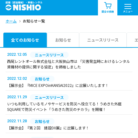
建機（建設機械）・重機レンタル
商品一覧
お知らせ一覧
メニュー
問合せ依頼
ホーム
お知らせ一覧
問合せ依頼リスト
お問合せ
エリア情報を見る
全てのお知らせ
お知らせ
ニュースリリース
北海道
東北
関東
2022.12.05
ニュースリリース
西尾レントオール株式会社と大阪狭山市は 「災害発生時におけるレンタル
資機材の提供に関する協定」を締結しました
中部
関西
中国・四国
2022.12.02
お知らせ
九州・沖縄（外部）
【展示会】『MICE EXPOinKANSAI2022』に出展いたします！
2022.11.29
ニュースリリース
いつも利用しているモノやサービスを防災へ役立てる！うめきた外庭
SQUAREで防災イベント「うめきた防災のチカラ」を開催！
2022.11.28
お知らせ
【展示会】『第２回 建設DX展』に出展します！