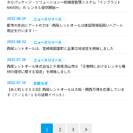
タルパッケージ・ソリューション＝杭精度管理システム「インプラント
NAVI(R)」の レンタル提供開始＝
2022.08.29
ニュースリリース
都市の余白にアートの力を ~西尾レントオールは建設現場仮囲いへアート
掲出を行います！~
2022.08.22
ニュースリリース
西尾レントオールは、宮崎県国富町と企業立地協定を締結しました
2022.07.26
ニュースリリース
西尾レントオール株式会社と千葉県流山市は 「災害時におけるレンタル機
材の提供に関する協定」を締結しました
2022.07.15
お知らせ
【あと約１０００日】西尾レントオールは大阪・関西万博を応援していま
す（７／１６~１８の協賛イベント）
1
2
3