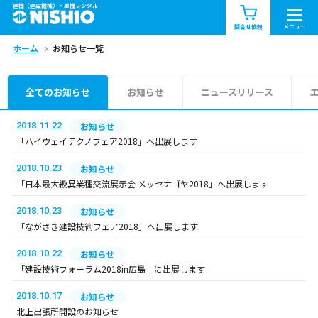
建機（建設機械）・重機レンタル
商品一覧
お知らせ一覧
メニュー
問合せ依頼
ホーム
お知らせ一覧
問合せ依頼リスト
お問合せ
エリア情報を見る
全てのお知らせ
お知らせ
ニュースリリース
北海道
東北
関東
2018.11.22
お知らせ
「ハイウェイテクノフェア2018」へ出展します
中部
関西
中国・四国
2018.10.23
お知らせ
「日本最大級異業種交流展示会 メッセナゴヤ2018」へ出展します
九州・沖縄（外部）
2018.10.23
お知らせ
「ながさき建設技術フェア2018」へ出展します
2018.10.22
お知らせ
「建設技術フォーラム2018in広島」に出展します
2018.10.17
お知らせ
北上出張所開設のお知らせ