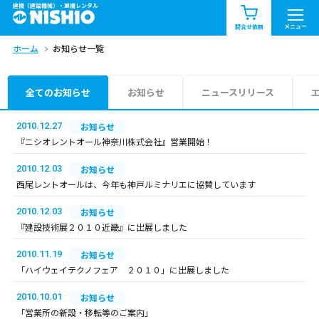
建機（建設機械）・重機レンタル
商品一覧
お知らせ一覧
メニュー
問合せ依頼
ホーム
お知らせ一覧
問合せ依頼リスト
お問合せ
エリア情報を見る
全てのお知らせ
お知らせ
ニュースリリース
北海道
東北
関東
2010.12.27
お知らせ
『ニシオレントオール神奈川株式会社』営業開始！
中部
関西
中国・四国
2010.12.03
お知らせ
西尾レントオールは、今年も神戸ルミナリエに協賛しています
九州・沖縄（外部）
2010.12.03
お知らせ
『建設技術展２０１０近畿』に出展しました
2010.11.19
お知らせ
「ハイウェイテクノフェア ２０１０」に出展しました
2010.10.01
お知らせ
「営業所の新設・移転等のご案内」