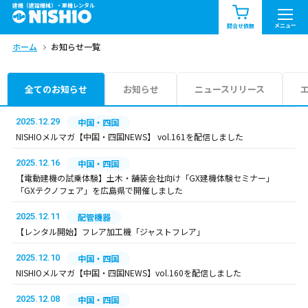
建機（建設機械）・重機レンタル
商品一覧
お知らせ一覧
メニュー
問合せ依頼
ホーム
お知らせ一覧
問合せ依頼リスト
お問合せ
エリア情報を見る
全てのお知らせ
お知らせ
ニュースリリース
北海道
東北
関東
2025.12.29
中国・四国
NISHIOメルマガ【中国・四国NEWS】 vol.161を配信しました
中部
関西
中国・四国
2025.12.16
中国・四国
【電動建機の試乗体験】土木・舗装会社向け「GX建機体験セミナー」
九州・沖縄（外部）
「GXテクノフェア」を広島県で開催しました
2025.12.11
配管機器
【レンタル開始】フレア加工機「ジャストフレア」
2025.12.10
中国・四国
NISHIOメルマガ【中国・四国NEWS】vol.160を配信しました
2025.12.08
中国・四国