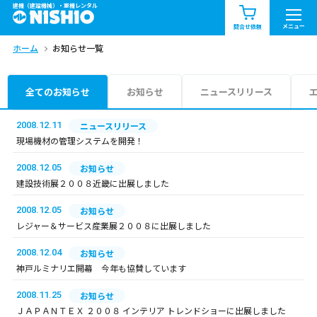
建機（建設機械）・重機レンタル
商品一覧
お知らせ一覧
メニュー
問合せ依頼
ホーム
お知らせ一覧
問合せ依頼リスト
お問合せ
エリア情報を見る
全てのお知らせ
お知らせ
ニュースリリース
北海道
東北
関東
2008.12.11
ニュースリリース
現場機材の管理システムを開発！
中部
関西
中国・四国
2008.12.05
お知らせ
建設技術展２００８近畿に出展しました
九州・沖縄（外部）
2008.12.05
お知らせ
レジャー＆サービス産業展２００８に出展しました
2008.12.04
お知らせ
神戸ルミナリエ開幕 今年も協賛しています
2008.11.25
お知らせ
ＪＡＰＡＮＴＥＸ ２００８ インテリア トレンドショーに出展しました