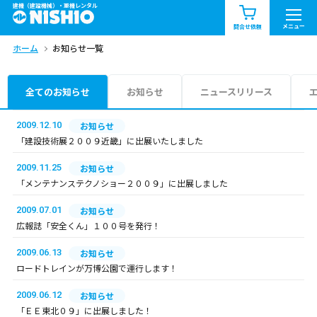
建機（建設機械）・重機レンタル
商品一覧
お知らせ一覧
メニュー
問合せ依頼
ホーム
お知らせ一覧
問合せ依頼リスト
お問合せ
エリア情報を見る
全てのお知らせ
お知らせ
ニュースリリース
北海道
東北
関東
2009.12.10
お知らせ
「建設技術展２００９近畿」に出展いたしました
中部
関西
中国・四国
2009.11.25
お知らせ
「メンテナンステクノショー２００９」に出展しました
九州・沖縄（外部）
2009.07.01
お知らせ
広報誌「安全くん」１００号を発行！
2009.06.13
お知らせ
ロードトレインが万博公園で運行します！
2009.06.12
お知らせ
「ＥＥ東北０９」に出展しました！