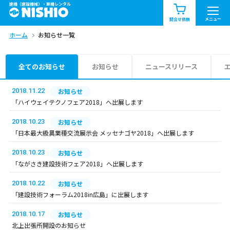
建機（建設機械）・重機レンタル
商品一覧
お知らせ一覧
メニュー
問合せ依頼
ホーム
お知らせ一覧
問合せ依頼リスト
お問合せ
エリア情報を見る
全てのお知らせ
お知らせ
ニュースリリース
北海道
東北
関東
2018.11.22
お知らせ
「ハイウェイテクノフェア2018」へ出展します
中部
関西
中国・四国
2018.10.23
お知らせ
「日本最大級異業種交流展示会 メッセナゴヤ2018」へ出展します
九州・沖縄（外部）
2018.10.23
お知らせ
「ながさき建設技術フェア2018」へ出展します
2018.10.22
お知らせ
「建設技術フォーラム2018in広島」に出展します
2018.10.17
お知らせ
北上出張所開設のお知らせ