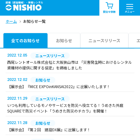
建機（建設機械）・重機レンタル
商品一覧
お知らせ一覧
メニュー
問合せ依頼
ホーム
お知らせ一覧
問合せ依頼リスト
お問合せ
エリア情報を見る
全てのお知らせ
お知らせ
ニュースリリース
北海道
東北
関東
2022.12.05
ニュースリリース
西尾レントオール株式会社と大阪狭山市は 「災害発生時におけるレンタル
資機材の提供に関する協定」を締結しました
中部
関西
中国・四国
2022.12.02
お知らせ
九州・沖縄（外部）
【展示会】『MICE EXPOinKANSAI2022』に出展いたします！
2022.11.29
ニュースリリース
いつも利用しているモノやサービスを防災へ役立てる！うめきた外庭
SQUAREで防災イベント「うめきた防災のチカラ」を開催！
2022.11.28
お知らせ
【展示会】『第２回 建設DX展』に出展します！