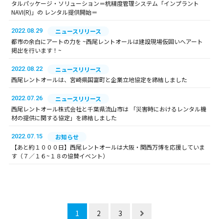
タルパッケージ・ソリューション＝杭精度管理システム「インプラント
NAVI(R)」の レンタル提供開始＝
2022.08.29
ニュースリリース
都市の余白にアートの力を ~西尾レントオールは建設現場仮囲いへアート
掲出を行います！~
2022.08.22
ニュースリリース
西尾レントオールは、宮崎県国富町と企業立地協定を締結しました
2022.07.26
ニュースリリース
西尾レントオール株式会社と千葉県流山市は 「災害時におけるレンタル機
材の提供に関する協定」を締結しました
2022.07.15
お知らせ
【あと約１０００日】西尾レントオールは大阪・関西万博を応援していま
す（７／１６~１８の協賛イベント）
1
2
3