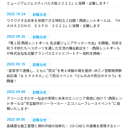
ミュージアムフェスティバル大阪２０２２』に協賛・出展します！
2022.10.24
お知らせ
ワクワクする未来を体感できる特別な２日間！西尾レントオールは、『Ｈ
ＡＮＡＺＯＮＯ ＥＸＰＯ ２０２２』に協賛・出展します
2022.09.26
お知らせ
『第１回 西尾レントオール 名古屋ジュニアサッカー大会』を開催。将来を
担う子供たちへスポーツを通した交流の機会創出を！ ~西尾レントオール
が株式会社名古屋グランパスエイトとパートナー契約を締結~
2022.09.15
お知らせ
~産官学で連携し、ともに“防災”を考え体験の場を提供~JR三ノ宮駅南側駅
前広場「＆３ ＰＡＲＫ」にて防災イベント『さんのみや防災のチカラ』を
開催！
2022.09.08
お知らせ
クリーンエネルギー社会の実現と未来のエンジニア育成に向けて~西尾レン
トオールは“学生製作のソーラーカー・エコノムーブレースイベント”に協
賛いたします~
2022.09.05
お知らせ
高精度な施工管理と資料作成の効率化・３D-CADとの連携を実現するトー