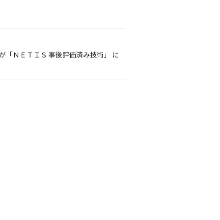
が「ＮＥＴＩＳ 事後評価済み技術」 に