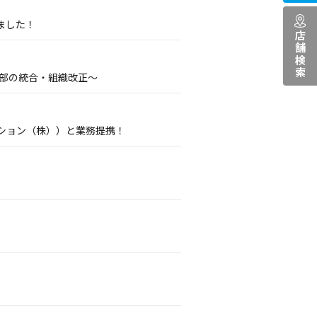
ました！
店舗検索
業部の統合・組織改正～
ション（株））と業務提携！