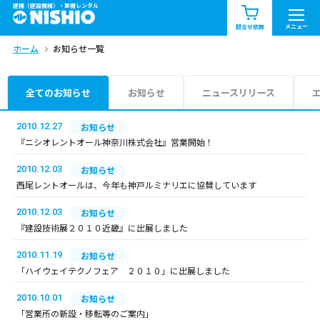
建機（建設機械）・重機レンタル
商品一覧
お知らせ一覧
メニュー
問合せ依頼
ホーム
お知らせ一覧
問合せ依頼リスト
お問合せ
エリア情報を見る
全てのお知らせ
お知らせ
ニュースリリース
北海道
東北
関東
2010.12.27
お知らせ
『ニシオレントオール神奈川株式会社』営業開始！
中部
関西
中国・四国
2010.12.03
お知らせ
西尾レントオールは、今年も神戸ルミナリエに協賛しています
九州・沖縄（外部）
2010.12.03
お知らせ
『建設技術展２０１０近畿』に出展しました
2010.11.19
お知らせ
「ハイウェイテクノフェア ２０１０」に出展しました
2010.10.01
お知らせ
「営業所の新設・移転等のご案内」