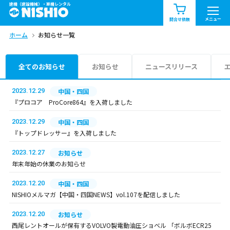
建機（建設機械）・重機レンタル
商品一覧
お知らせ一覧
メニュー
問合せ依頼
ホーム
お知らせ一覧
問合せ依頼リスト
お問合せ
エリア情報を見る
全てのお知らせ
お知らせ
ニュースリリース
北海道
東北
関東
2023.12.29
中国・四国
『プロコア ProCore864』を入荷しました
中部
関西
中国・四国
2023.12.29
中国・四国
『トップドレッサー』を入荷しました
九州・沖縄（外部）
2023.12.27
お知らせ
年末年始の休業のお知らせ
2023.12.20
中国・四国
NISHIOメルマガ【中国・四国NEWS】vol.107を配信しました
2023.12.20
お知らせ
西尾レントオールが保有するVOLVO製電動油圧ショベル 「ボルボECR25