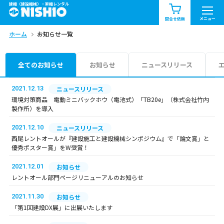
建機（建設機械）・重機レンタル
商品一覧
お知らせ一覧
メニュー
問合せ依頼
ホーム
お知らせ一覧
問合せ依頼リスト
お問合せ
エリア情報を見る
全てのお知らせ
お知らせ
ニュースリリース
北海道
東北
関東
2021.12.13
ニュースリリース
環境対策商品 電動ミニバックホウ（電池式）「TB20e」（株式会社竹内
製作所）を導入
中部
関西
中国・四国
2021.12.10
ニュースリリース
九州・沖縄（外部）
西尾レントオールが『建設施工と建設機械シンポジウム』で「論文賞」と
優秀ポスター賞」をW受賞！
2021.12.01
お知らせ
レントオール部門ページリニューアルのお知らせ
2021.11.30
お知らせ
「第1回建設DX展」に出展いたします